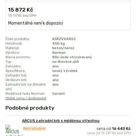
15 872 Kč
13 117 Kč
bez DPH
Momentálně není k dispozici
Číslo produktu:
KGKZVXAR02
Hmotnost:
450 kg
Materiál:
beton/nerez
Výrobce:
Norman
Barva povrchu:
Bílo-šedý otryskávaný
Typ:
na dřevěné uhlí
Zahradní:
ano
Specifikace:
český výrobek
Zahradní krb:
ano
Venkovní krb:
ano
Zahradní krb na dřevěné
ano
uhlí:
Modelová řada Norman:
Variant
Hlídat cenu / dostupnost
Podobné produkty
ARCUS zahradní krb s měděnou střechou
cena od
16 440 Kč
Není skladem
cena od
13 587 Kč
bez DPH