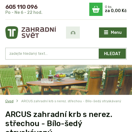
605 110 096
0
ks
za
0,00 Kč
Po - Ne 6 - 22 hod.
Menu
HLEDAT
Úvod
ARCUS zahradní krb s nerez. střechou - Bílo-šedý otryskávaný
ARCUS zahradní krb s nerez.
střechou - Bílo-šedý