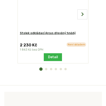
Stolek odkládací Arcus dřevěný hnědý
Ochranný 
2 230 Kč
1 036 K
Není skladem
1 843 Kč
bez DPH
856 Kč
bez
Detail