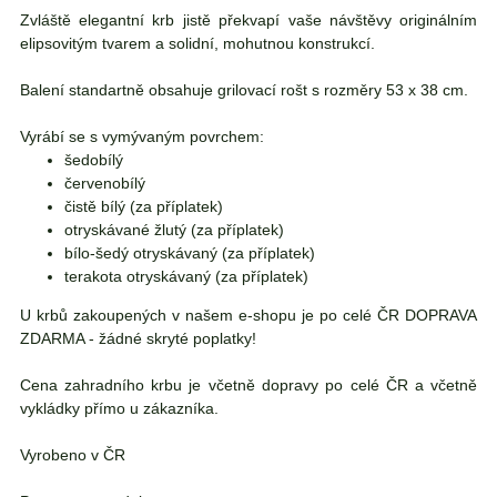
Zvláště elegantní krb jistě překvapí vaše návštěvy originálním
elipsovitým tvarem a solidní, mohutnou konstrukcí.
Balení standartně obsahuje grilovací rošt s rozměry 53 x 38 cm.
Vyrábí se s vymývaným povrchem:
šedobílý
červenobílý
čistě bílý (za příplatek)
otryskávané žlutý (za příplatek)
bílo-šedý otryskávaný (za příplatek)
terakota otryskávaný (za příplatek)
U krbů zakoupených v našem e-shopu je po celé ČR DOPRAVA
ZDARMA - žádné skryté poplatky!
Cena zahradního krbu je včetně dopravy po celé ČR a včetně
vykládky přímo u zákazníka.
Vyrobeno v ČR