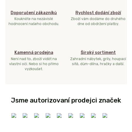
Doporučení zákazníků
Rychlost dodání zboží
Koukněte na nezávislé
Zboží vám dodáme do druhého
hodnocení našeho obchodu.
dne od obdržení platby.
Kamenná prodejna
Široký sortiment
Není nad to, zboží vidět na
Zahradní nábytek, grily, houpací
vlastní oči. Nebo si ho přímo
sítě, dům-dílna, hračky a další.
vyzkoušet.
Jsme autorizovaní prodejci značek