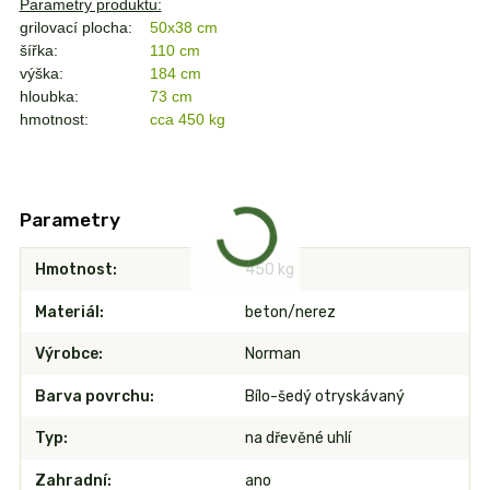
Parametry produktu:
grilovací plocha:
50x38 cm
šířka:
110 cm
výška:
184 cm
hloubka:
73 cm
hmotnost:
cca 450 kg
Parametry
Hmotnost
450 kg
Materiál
beton/nerez
Výrobce
Norman
Barva povrchu
Bílo-šedý otryskávaný
Typ
na dřevěné uhlí
Zahradní
ano