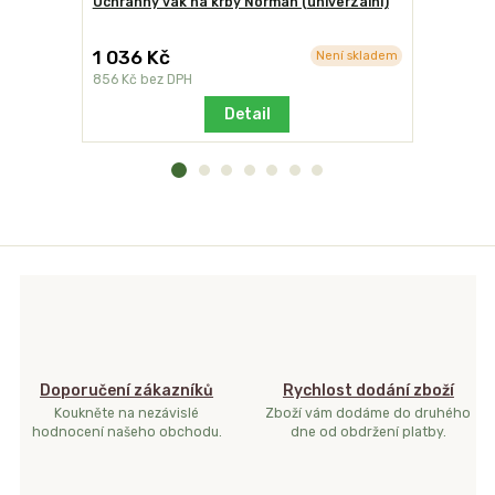
Ochranný vak na krby Norman (univerzální)
Stolek od
1 036 Kč
2 230 K
Není skladem
856 Kč
bez DPH
1 843 Kč
b
Detail
Doporučení zákazníků
Rychlost dodání zboží
Koukněte na nezávislé
Zboží vám dodáme do druhého
hodnocení našeho obchodu.
dne od obdržení platby.