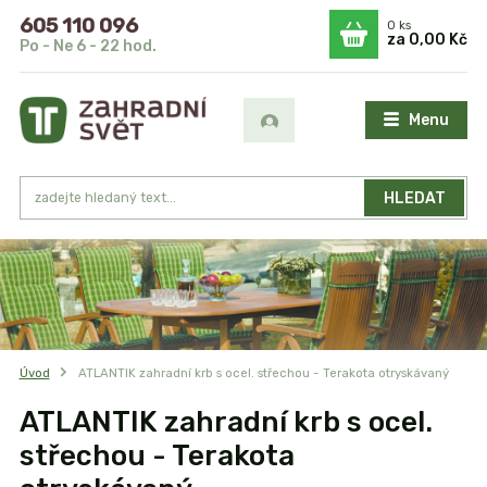
605 110 096
0
ks
za
0,00 Kč
Po - Ne 6 - 22 hod.
Menu
HLEDAT
Úvod
ATLANTIK zahradní krb s ocel. střechou - Terakota otryskávaný
ATLANTIK zahradní krb s ocel.
střechou - Terakota