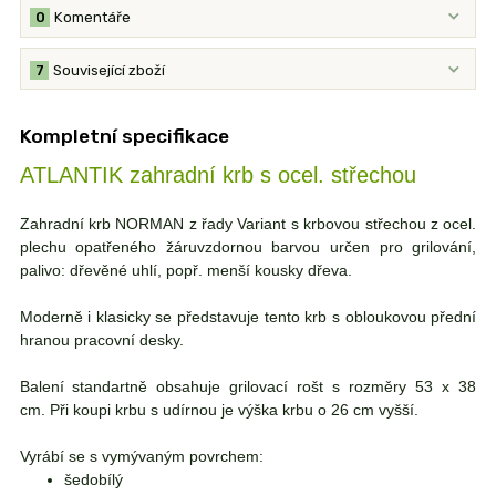
0
Komentáře
7
Související zboží
Kompletní specifikace
ATLANTIK zahradní krb s ocel. střechou
Zahradní krb NORMAN z řady Variant s krbovou střechou z ocel.
plechu opatřeného žáruvzdornou barvou určen pro grilování,
palivo: dřevěné uhlí, popř. menší kousky dřeva.
Moderně i klasicky se představuje tento krb s obloukovou přední
hranou pracovní desky.
Balení standartně obsahuje grilovací rošt s rozměry 53 x 38
cm. Při koupi krbu s udírnou je výška krbu o 26 cm vyšší.
Vyrábí se s vymývaným povrchem:
šedobílý