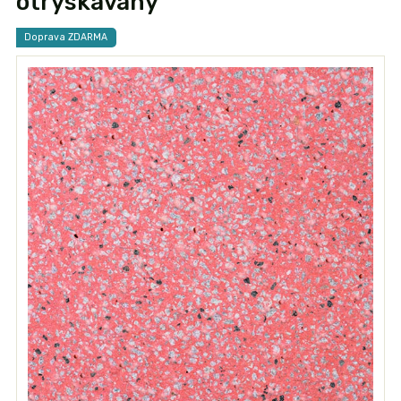
otryskávaný
Doprava ZDARMA