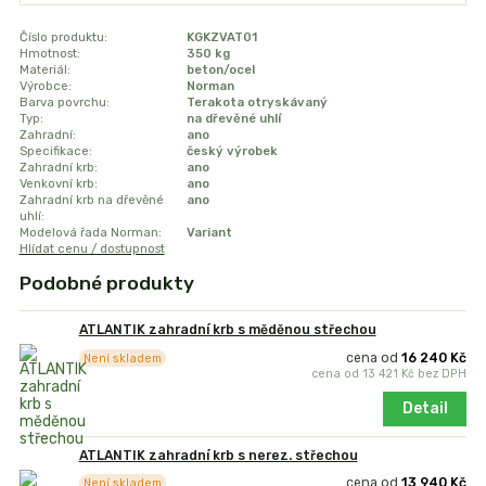
Číslo produktu:
KGKZVAT01
Hmotnost:
350 kg
Materiál:
beton/ocel
Výrobce:
Norman
Barva povrchu:
Terakota otryskávaný
Typ:
na dřevěné uhlí
Zahradní:
ano
Specifikace:
český výrobek
Zahradní krb:
ano
Venkovní krb:
ano
Zahradní krb na dřevěné
ano
uhlí:
Modelová řada Norman:
Variant
Hlídat cenu / dostupnost
Podobné produkty
ATLANTIK zahradní krb s měděnou střechou
cena od
16 240 Kč
Není skladem
cena od
13 421 Kč
bez DPH
Detail
ATLANTIK zahradní krb s nerez. střechou
cena od
13 940 Kč
Není skladem