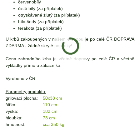
červenobílý
čistě bílý (za příplatek)
otryskávané žlutý (za příplatek)
bílo-šedý (za příplatek)
terakota (za příplatek)
U krbů zakoupených v našem e-shopu je po celé ČR DOPRAVA
ZDARMA - žádné skryté poplatky!
Cena zahradního krbu je včetně dopravy po celé ČR a včetně
vykládky přímo u zákazníka.
Vyrobeno v ČR.
Parametry produktu:
grilovací plocha:
50x38 cm
šířka:
110 cm
výška:
182 cm
hloubka:
73 cm
hmotnost:
cca 350 kg