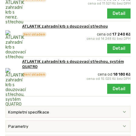
cena od
11 521 Kč
bez DPH
Detail
ATLANTIK zahradní krb s douzovací střechou
cena od
17 240 Kč
Není skladem
cena od
14 248 Kč
bez DPH
Detail
ATLANTIK zahradní krb s douzovací střechou, systém
QUATRO
cena od
18 180 Kč
Není skladem
cena od
15 025 Kč
bez DPH
Detail
Kompletní specifikace
Parametry