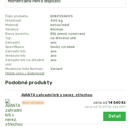
Momentálně není k dispozici
Číslo produktu:
KGKZVXAV03
Hmotnost:
460 kg
Materiál:
beton/měď
Výrobce:
Norman
Barva povrchu:
Bílý jemný vymývaný
Typ:
na dřevěné uhlí
Zahradní:
ano
Specifikace:
český výrobek
Zahradní krb:
ano
Venkovní krb:
ano
Zahradní krb na dřevěné
ano
uhlí:
Modelová řada Norman:
Variant
Hlídat cenu / dostupnost
Podobné produkty
AVANTA zahradní krb s nerez. střechou
cena od
14 540 Kč
Není skladem
cena od
12 017 Kč
bez DPH
Detail