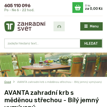
605 110 096
0
ks
za
0,00 Kč
Po - Ne 6 - 22 hod.
Menu
HLEDAT
Úvod
AVANTA zahradní krb s měděnou střechou - Bílý jemný vymývaný
AVANTA zahradní krb s
měděnou střechou - Bílý jemný