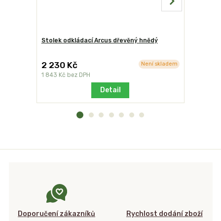
Stolek odkládací Arcus dřevěný hnědý
Ochranný 
2 230 Kč
1 036 K
Není skladem
1 843 Kč
bez DPH
856 Kč
bez
Detail
Doporučení zákazníků
Rychlost dodání zboží