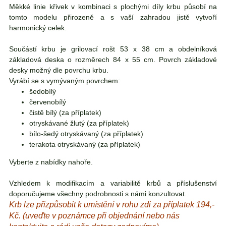
Měkké linie křivek v kombinaci s plochými díly krbu působí na
tomto modelu přirozeně a s vaší zahradou jistě vytvoří
harmonický celek.
Součástí krbu je grilovací rošt 53 x 38 cm a obdelníková
základová deska o rozměrech 84 x 55 cm. Povrch základové
desky možný dle povrchu krbu.
Vyrábí se s vymývaným povrchem:
šedobílý
červenobílý
čistě bílý (za příplatek)
otryskávané žlutý (za příplatek)
bílo-šedý otryskávaný (za příplatek)
terakota otryskávaný (za příplatek)
Vyberte z nabídky nahoře.
Vzhledem k modifikacím a variabilitě krbů a příslušenství
doporučujeme všechny podrobnosti s námi konzultovat.
Krb lze přizpůsobit k umístění v rohu zdi za příplatek 194,-
Kč. (uveďte v poznámce při objednání nebo nás