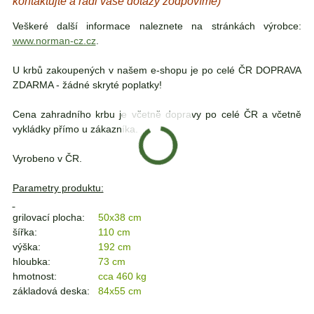
kontaktujte a rádi vaše dotazy zodpovíme)
Veškeré další informace naleznete na stránkách výrobce:
www.norman-cz.cz
.
U krbů zakoupených v našem e-shopu je po celé ČR DOPRAVA
ZDARMA - žádné skryté poplatky!
Cena zahradního krbu je včetně dopravy po celé ČR a včetně
vykládky přímo u zákazníka.
Vyrobeno v ČR.
Parametry produktu:
grilovací plocha:
50x38 cm
šířka:
110 cm
výška:
192 cm
hloubka:
73 cm
hmotnost:
cca 460 kg
základová deska:
84x55 cm