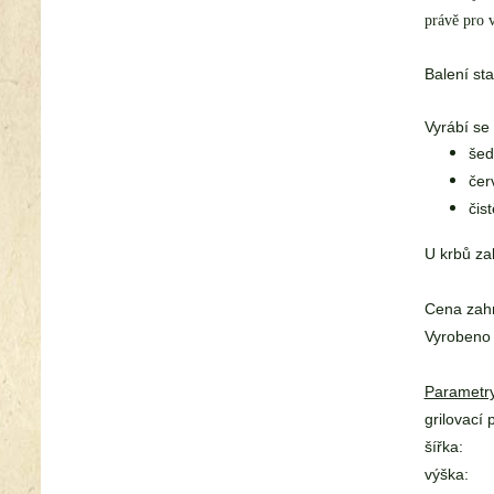
právě pro v
Balení sta
Vyrábí s
šed
čer
čist
U krbů za
Cena zahr
Vyrobeno
Parametry
grilovací 
šířka:
výška: