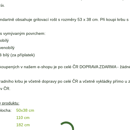
ás.
ndartně obsahuje grilovací rošt s rozměry 53 x 38 cm. Při koupi krbu s
e s vymývaným povrchem:
obílý
venobílý
ě bílý (za příplatek)
koupených v našem e-shopu je po celé ČR DOPRAVA ZDARMA - žádné 
adního krbu je včetně dopravy po celé ČR a včetně vykládky přímo u 
 v ČR.
 produktu:
plocha:
50x38 cm
110 cm
182 cm