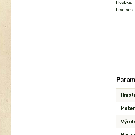
hloubka:
hmotnost:
Param
Hmot
Mater
Výrob
Barva