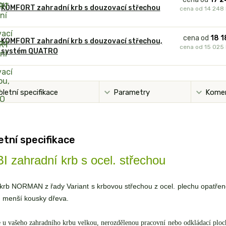
KOMFORT zahradní krb s douzovací střechou
cena od
14 248
cena od
18 1
KOMFORT zahradní krb s douzovací střechou,
cena od
15 025
systém QUATRO
letní specifikace
Parametry
Kome
tní specifikace
 zahradní krb s ocel. střechou
krb NORMAN z řady Variant s krbovou střechou z ocel. plechu opatřené
ř. menší kousky dřeva.
e u vašeho zahradního krbu velkou, nerozdělenou pracovní nebo odkládací ploc