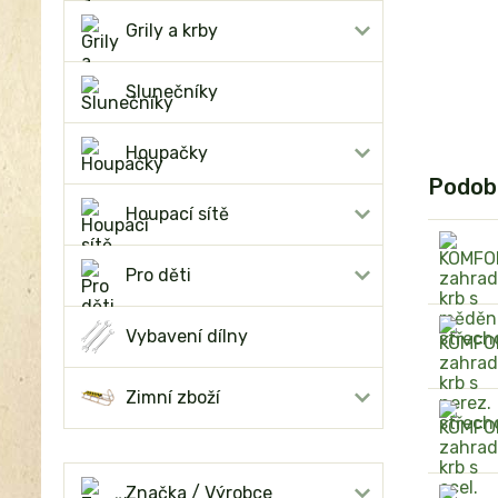
Grily a krby
Slunečníky
Houpačky
Podob
Houpací sítě
Pro děti
Vybavení dílny
Zimní zboží
Značka / Výrobce