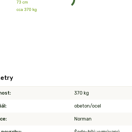
73 cm
cca 370 kg
etry
nost
370 kg
iál
obeton/ocel
ce
Norman
 povrchu
Šedo-bílý vymývaný