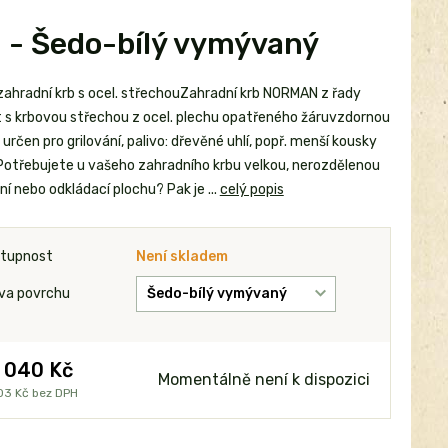
u - Šedo-bílý vymývaný
zahradní krb s ocel. střechouZahradní krb NORMAN z řady
t s krbovou střechou z ocel. plechu opatřeného žáruvzdornou
určen pro grilování, palivo: dřevěné uhlí, popř. menší kousky
Potřebujete u vašeho zahradního krbu velkou, nerozdělenou
í nebo odkládací plochu? Pak je ...
celý popis
tupnost
Není skladem
va povrchu
 040 Kč
Momentálně není k dispozici
03 Kč
bez DPH