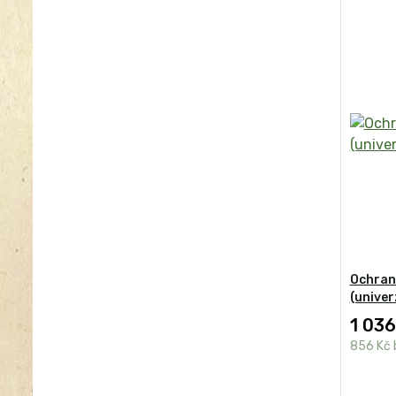
Ochran
(univer
1 036
856 Kč