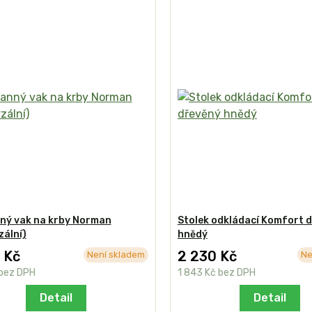
ný vak na krby Norman
Stolek odkládací Komfort 
zální)
hnědý
 Kč
2 230 Kč
Není skladem
Ne
bez DPH
1 843 Kč
bez DPH
Detail
Detail