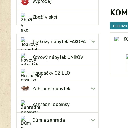
Výprodej
KOMB
Zboží v akci
Doprava
Teakový nábytek FAKOPA
Kovový nábytek UNIKOV
Houpačky CZILLO
Zahradní nábytek
Zahradní doplňky
Dům a zahrada