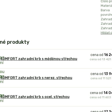
Číslo p
Materiá
Barva
povrch
Zahrad
Zahradn
Zahradn
Hlídat 
né produkty
cena od
16 2
KOMFORT zahradní krb s měděnou střechou
cena od
13 421
cena od
13 9
KOMFORT zahradní krb s nerez. střechou
cena od
11 521
cena od
14 0
KOMFORT zahradní krb s ocel. střechou
cena od
11 603
cena od
17 2