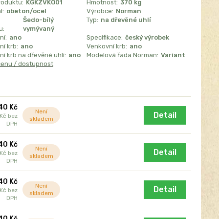
roduktu:
KGKZVKO01
Hmotnost:
370 kg
l:
obeton/ocel
Výrobce:
Norman
Šedo-bílý
Typ:
na dřevěné uhlí
u:
vymývaný
ní:
ano
Specifikace:
český výrobek
í krb:
ano
Venkovní krb:
ano
í krb na dřevěné uhlí:
ano
Modelová řada Norman:
Variant
cenu / dostupnost
40 Kč
Není
Detail
 Kč
bez
skladem
DPH
40 Kč
Není
Detail
 Kč
bez
skladem
DPH
40 Kč
Není
Detail
 Kč
bez
skladem
DPH
40 Kč