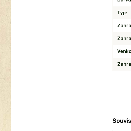
Typ
Zahra
Zahra
Venko
Zahra
Souvis