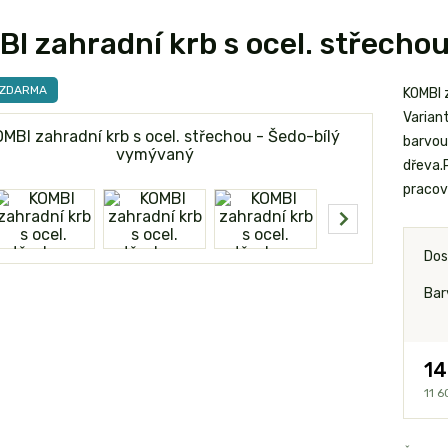
I zahradní krb s ocel. střecho
 ZDARMA
KOMBI 
Varian
barvou 
dřeva.
pracovn
Dos
Bar
14
11 6