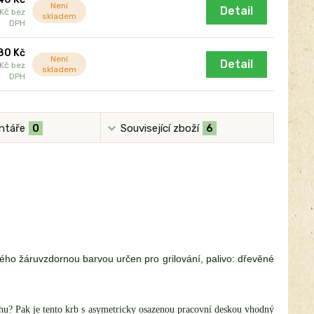
Není
Detail
 Kč
bez
skladem
DPH
80 Kč
Není
Detail
 Kč
bez
skladem
DPH
ntáře
0
Související zboží
6
ho žáruvzdornou barvou určen pro grilování, palivo: dřevěné
hu? Pak je tento krb s asymetricky osazenou pracovní deskou vhodný