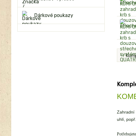
Dárkové poukazy
Komp
Komple
KOMBI
Zahradní 
uhlí, pop
Potřebujet