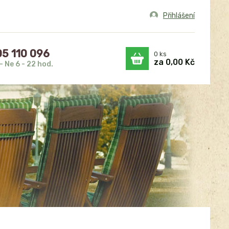
Přihlášení
5 110 096
0
ks
za
0,00 Kč
- Ne 6 - 22 hod.