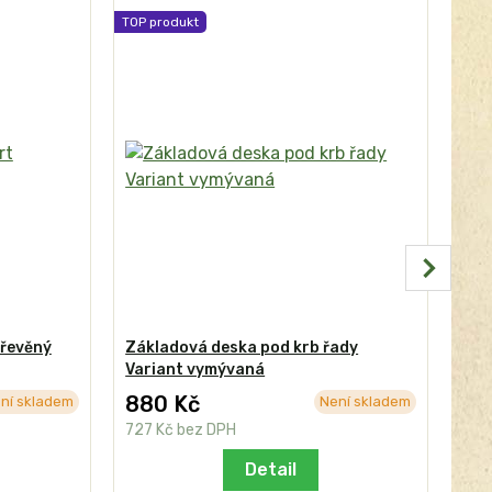
TOP produkt
dřevěný
Základová deska pod krb řady
Zák
Variant vymývaná
Var
880 Kč
1 
ní skladem
Není skladem
727 Kč
bez DPH
942
Detail