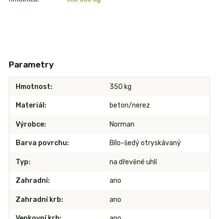
Parametry
Hmotnost
350 kg
Materiál
beton/nerez
Výrobce
Norman
Barva povrchu
Bílo-šedý otryskávaný
Typ
na dřevěné uhlí
Zahradní
ano
Zahradní krb
ano
Venkovní krb
ano