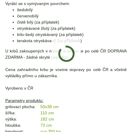
Vyrábí se s vymývaným povrchem:
šedobílý
červenobílý
čistě bílý (za příplatek)
otryskávané žlutý (za příplatek)
bílo-šedý otryskávaný (za příplatek)
terakota otryskávaný (za příplatek)
U krbů zakoupených v našem e-shopu je po celé ČR DOPRAVA
ZDARMA - žádné skryté poplatky!
Cena zahradního krbu je včetně dopravy po celé ČR a včetně
vykládky přímo u zákazníka.
Vyrobeno v ČR
Parametry produktu:
grilovací plocha:
50x38 cm
šířka:
110 cm
výška:
182 cm
hloubka:
73 cm
hmotnost:
cca 350 kg