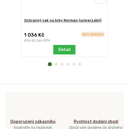
Ochranný vak na krby Norman (univerzální)
Stolek od
1 036 Kč
2 230 K
Není skladem
856 Kč
bez DPH
1 843 Kč
b
Detail
Doporučení zákazníků
Rychlost dodání zboží
Koukněte na nezávislé
Zboží vám dodáme do druhého