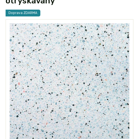
otryskávaný
Doprava ZDARMA