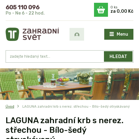
605 110 096
0
ks
za
0,00 Kč
Po - Ne 6 - 22 hod.
Menu
HLEDAT
Úvod
LAGUNA zahradní krb s nerez. střechou - Bílo-šedý otryskávaný
LAGUNA zahradní krb s nerez.
střechou - Bílo-šedý