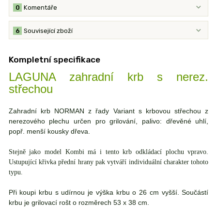
0
Komentáře
6
Související zboží
Kompletní specifikace
LAGUNA zahradní krb s nerez.
střechou
Zahradní krb NORMAN z řady Variant s krbovou střechou z
nerezového plechu určen pro grilování, palivo: dřevěné uhlí,
popř. menší kousky dřeva.
Stejně jako model Kombi má i tento krb odkládací plochu vpravo.
Ustupující křivka přední hrany pak vytváří individuální charakter tohoto
typu.
Při koupi krbu s udírnou je výška krbu o 26 cm vyšší. Součástí
krbu je grilovací rošt o rozměrech 53 x 38 cm.