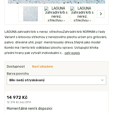
LAGUNA zahradní krb s nerez. střechouZahradní krb NORMAN z řady
Variant s krbovou střechou z nerezového plechu určen pro grilování,
palivo: dřevěné uhlí, popř. menší kousky dřeva.Stejně jako model
Kombi má i tento krb odkládací plochu vpravo. Ustupující křivka
přední hrany pak vytváří individuální c...
celý popis
Dostupnost
Není skladem
Barva povrchu
14 972 Kč
12 374 Kč
bez DPH
Momentálně není k dispozici