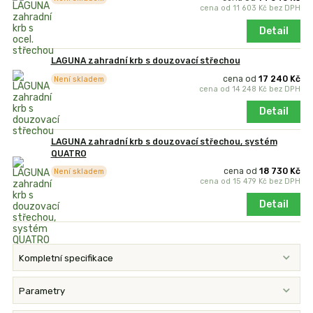
cena od
11 603 Kč
bez DPH
Detail
LAGUNA zahradní krb s douzovací střechou
cena od
17 240 Kč
Není skladem
cena od
14 248 Kč
bez DPH
Detail
LAGUNA zahradní krb s douzovací střechou, systém
QUATRO
cena od
18 730 Kč
Není skladem
cena od
15 479 Kč
bez DPH
Detail
Kompletní specifikace
Parametry