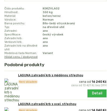
Číslo produktu:
KGKZVLA02
Hmotnost:
350 kg
Materiál:
beton/nerez
Výrobce:
Norman
Barva povrchu:
Bílo-šedý otryskávaný
Typ:
na dřevěné uhlí
Zahradní:
ano
Specifikace:
český výrobek
Zahradní krb:
ano
Venkovní krb:
ano
Zahradní krb na dřevěné
ano
uhlí:
Modelová řada Norman:
Variant
Hlídat cenu / dostupnost
Podobné produkty
LAGUNA zahradní krb s měděnou střechou
cena od
16 240 Kč
Není skladem
cena od
13 421 Kč
bez DPH
Detail
LAGUNA zahradní krb s ocel. střechou
cena od
14 040 Kč
Není skladem