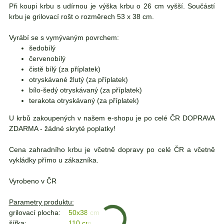
Při koupi krbu s udírnou je výška krbu o 26 cm vyšší. Součástí
krbu je grilovací rošt o rozměrech 53 x 38 cm.
Vyrábí se s vymývaným povrchem:
šedobílý
červenobílý
čistě bílý (za příplatek)
otryskávané žlutý (za příplatek)
bílo-šedý otryskávaný (za příplatek)
terakota otryskávaný (za příplatek)
U krbů zakoupených v našem e-shopu je po celé ČR DOPRAVA
ZDARMA - žádné skryté poplatky!
Cena zahradního krbu je včetně dopravy po celé ČR a včetně
vykládky přímo u zákazníka.
Vyrobeno v ČR
Parametry produktu:
grilovací plocha:
50x38 cm
šířka:
110 cm