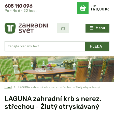
605 110 096
0
ks
za
0,00 Kč
Po - Ne 6 - 22 hod.
Menu
HLEDAT
Úvod
LAGUNA zahradní krb s nerez. střechou - Žlutý otryskávaný
LAGUNA zahradní krb s nerez.
střechou - Žlutý otryskávaný