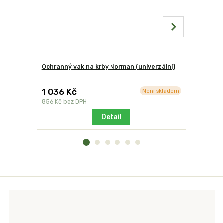
Ochranný vak na krby Norman (univerzální)
Stolek od
1 036 Kč
2 230 K
Není skladem
856 Kč
bez DPH
1 843 Kč
b
Detail