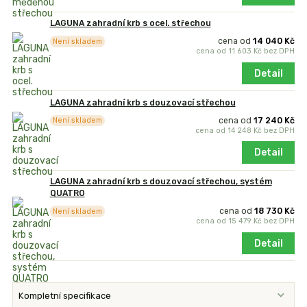
LAGUNA zahradní krb s ocel. střechou
cena od
14 040 Kč
Není skladem
cena od
11 603 Kč
bez DPH
Detail
LAGUNA zahradní krb s douzovací střechou
cena od
17 240 Kč
Není skladem
cena od
14 248 Kč
bez DPH
Detail
LAGUNA zahradní krb s douzovací střechou, systém
QUATRO
cena od
18 730 Kč
Není skladem
cena od
15 479 Kč
bez DPH
Detail
Kompletní specifikace