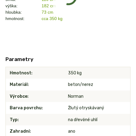
výška:
182 cm
hloubka:
73 cm
hmotnost:
cca 350 kg
Parametry
Hmotnost
350 kg
Materiál
beton/nerez
Výrobce
Norman
Barva povrchu
Žlutý otryskávaný
Typ
na dřevěné uhlí
Zahradní
ano