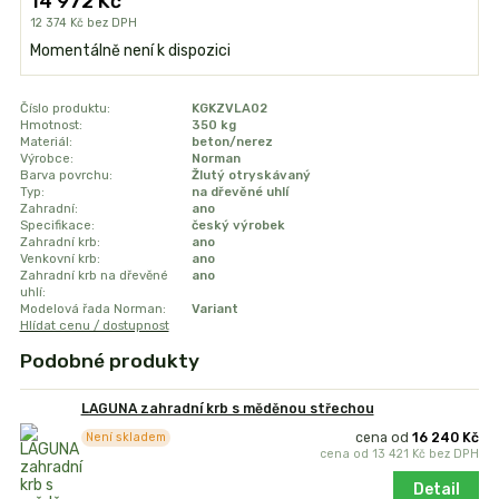
14 972 Kč
12 374 Kč
bez DPH
Momentálně není k dispozici
Číslo produktu:
KGKZVLA02
Hmotnost:
350 kg
Materiál:
beton/nerez
Výrobce:
Norman
Barva povrchu:
Žlutý otryskávaný
Typ:
na dřevěné uhlí
Zahradní:
ano
Specifikace:
český výrobek
Zahradní krb:
ano
Venkovní krb:
ano
Zahradní krb na dřevěné
ano
uhlí:
Modelová řada Norman:
Variant
Hlídat cenu / dostupnost
Podobné produkty
LAGUNA zahradní krb s měděnou střechou
cena od
16 240 Kč
Není skladem
cena od
13 421 Kč
bez DPH
Detail