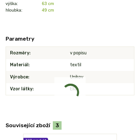
výška:
63 cm
hloubka:
49 cm
Parametry
Rozměry
v popisu
Materiál
textil
Výrobce
Unikov
Vzor látky
Ella
Související zboží
3