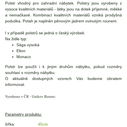
Polstr vhodný pro zahradní nábytek. Polstry jsou vyrobeny z
vysoce kvalitních materiálů - látky jsou na dotek příjemné, měkké
a nemačkavé. Kombinací kvalitních materiálů vzniká prodyšná
poduška. Potah je naplněn pěnovým jádrem ovinutým rounem.
I v případě polstrů se jedná o český výrobek.
Na židle typ:
Sága vysoká
Elton
Monaco
Polstr lze použít i k jiným druhům nábytku, pokud rozměry
souhlasí s rozměry nábytku.
O aktuálně dostupných vzorech Vás budeme obratem
informovat.
Vyrobeno v ČR - Unikov Bzenec.
Parametry produktu:
šířka:
45cm