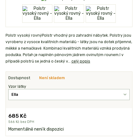
Polstr vysoký rovnýPolstr vhodný pro zahradní nábytek. Polstry jsou
vyrobeny z vysoce kvalitních materiálů - látky jsou na dotek příjemné,
měkké a nemačkavé. Kombinací kvalitních materiálů vzniká prodyšná
poduška. Potah je naplněn pěnovým jádrem ovinutým rounem.I v
případě polstrů se jedná o český v...
celý popis
Dostupnost
Není skladem
Vzor látky
685 Kč
566 Kč
bez DPH
Momentálně není k dispozici