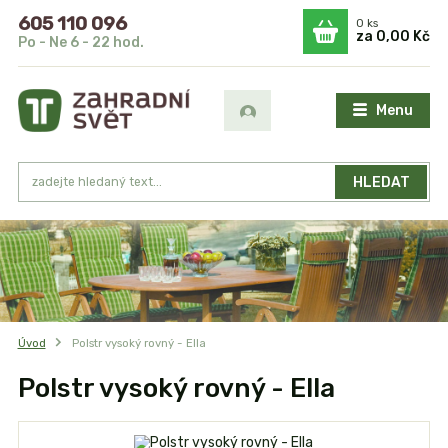
605 110 096
0
ks
za
0,00 Kč
Po - Ne 6 - 22 hod.
Menu
HLEDAT
Úvod
Polstr vysoký rovný - Ella
Polstr vysoký rovný - Ella