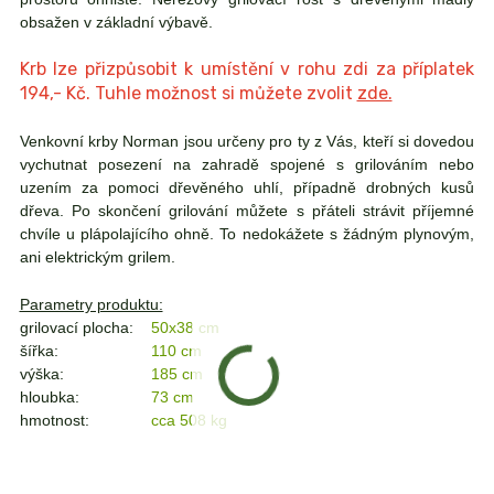
obsažen v základní výbavě.
Krb lze přizpůsobit k umístění v rohu zdi za příplatek
194,- Kč. Tuhle možnost si můžete zvolit
zde.
Venkovní krby Norman jsou určeny pro ty z Vás, kteří si dovedou
vychutnat posezení na zahradě spojené s grilováním nebo
uzením za pomoci dřevěného uhlí, případně drobných kusů
dřeva. Po skončení grilování můžete s přáteli strávit příjemné
chvíle u plápolajícího ohně. To nedokážete s žádným plynovým,
ani elektrickým grilem.
Parametry produktu:
grilovací plocha:
50x38 cm
šířka:
110 cm
výška:
185 cm
hloubka:
73 cm
hmotnost:
cca 508 kg