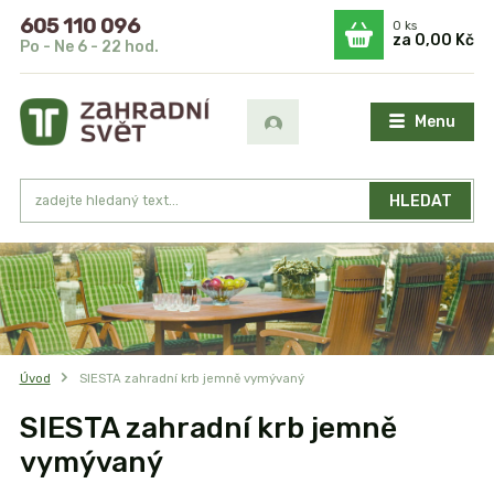
605 110 096
0
ks
za
0,00 Kč
Po - Ne 6 - 22 hod.
Menu
HLEDAT
Úvod
SIESTA zahradní krb jemně vymývaný
SIESTA zahradní krb jemně
vymývaný