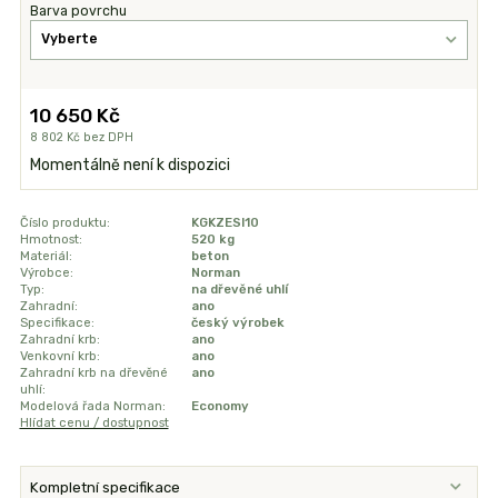
Barva povrchu
10 650 Kč
8 802 Kč
bez DPH
Momentálně není k dispozici
Číslo produktu:
KGKZESI10
Hmotnost:
520 kg
Materiál:
beton
Výrobce:
Norman
Typ:
na dřevěné uhlí
Zahradní:
ano
Specifikace:
český výrobek
Zahradní krb:
ano
Venkovní krb:
ano
Zahradní krb na dřevěné
ano
uhlí:
Modelová řada Norman:
Economy
Hlídat cenu / dostupnost
Kompletní specifikace