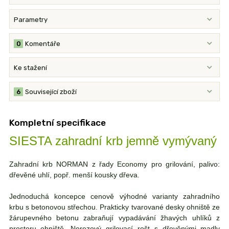
Parametry
0
Komentáře
Ke stažení
6
Související zboží
Kompletní specifikace
SIESTA zahradní krb jemně vymývaný
Zahradní krb NORMAN z řady Economy pro grilování, palivo:
dřevěné uhlí, popř. menší kousky dřeva.
Jednoduchá koncepce cenově výhodné varianty zahradního
krbu s betonovou střechou. Prakticky tvarované desky ohniště ze
žárupevného betonu zabraňují vypadávání žhavých uhlíků z
prostoru ohniště. Nerezový grilovací rošt s dřevěnými madly