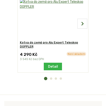
Kotva do země pro Alu Expert Teleskop
Sokl pro v
DOPPLER
4 290 Kč
3 490 
Není skladem
3 545 Kč
bez DPH
2 884 Kč
b
Detail