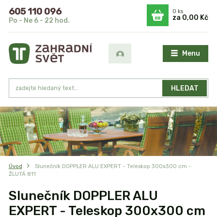
605 110 096
0
ks
za
0,00 Kč
Po - Ne 6 - 22 hod.
Menu
HLEDAT
Úvod
Slunečník DOPPLER ALU EXPERT - Teleskop 300x300 cm -
ŽLUTÁ 811
Slunečník DOPPLER ALU
EXPERT - Teleskop 300x300 cm