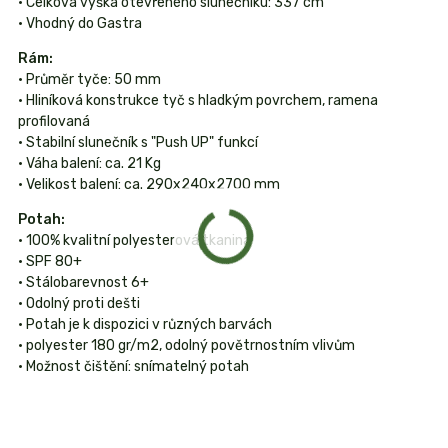
• Celková výška otevřeného slunečníku: 337 cm
• Vhodný do Gastra
Rám:
• Průměr tyče: 50 mm
• Hliníková konstrukce tyč s hladkým povrchem, ramena
profilovaná
• Stabilní slunečník s "Push UP" funkcí
• Váha balení: ca. 21 Kg
• Velikost balení: ca. 290x240x2700 mm
Potah:
• 100% kvalitní polyesterová tkanina
• SPF 80+
• Stálobarevnost 6+
• Odolný proti dešti
• Potah je k dispozici v různých barvách
• polyester 180 gr/m2, odolný povětrnostním vlivům
• Možnost čištění: snímatelný potah