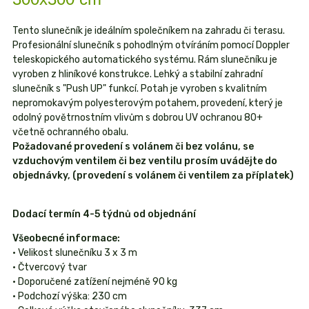
Tento slunečník je ideálním společníkem na zahradu či terasu.
Profesionální slunečník s pohodlným otvíráním pomocí Doppler
teleskopického automatického systému. Rám slunečníku je
vyroben z hliníkové konstrukce. Lehký a stabilní zahradní
slunečník s "Push UP" funkcí. Potah je vyroben s kvalitním
nepromokavým polyesterovým potahem, provedení, který je
odolný povětrnostním vlivům s dobrou UV ochranou 80+
včetně ochranného obalu.
Požadované provedení s volánem či bez volánu, se
vzduchovým ventilem či bez ventilu prosím uvádějte do
objednávky, (provedení s volánem či ventilem za příplatek)
Dodací termín 4-5 týdnů od objednání
Všeobecné informace:
• Velikost slunečníku 3 x 3 m
• Čtvercový tvar
• Doporučené zatížení nejméně 90 kg
• Podchozí výška: 230 cm