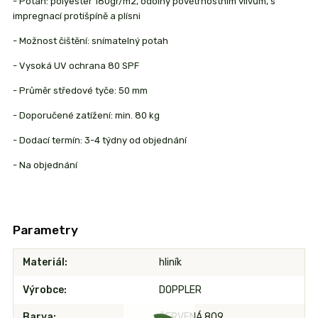
- Potah: polyester 180gr/m2, odolný povětrnostním vlivům, s
impregnací protišpíně a plísni
- Možnost čištění: snímatelný potah
- Vysoká UV ochrana 80 SPF
- Průměr středové tyče: 50 mm
- Doporučené zatížení: min. 80 kg
- Dodací termín: 3-4 týdny od objednání
- Na objednání
Parametry
Materiál
hliník
Výrobce
DOPPLER
Barva
ČERVENÁ 809