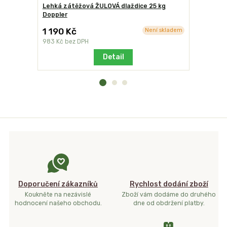
Lehká zátěžová ŽULOVÁ dlaždice 25 kg
Stojan dla
Doppler
Teleskop
1 190 Kč
6 990 K
Není skladem
983 Kč
bez DPH
5 777 Kč
be
Detail
Doporučení zákazníků
Rychlost dodání zboží
Koukněte na nezávislé
Zboží vám dodáme do druhého
hodnocení našeho obchodu.
dne od obdržení platby.