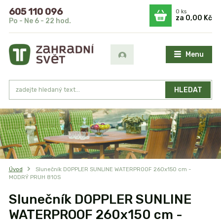
605 110 096
0
ks
za
0,00 Kč
Po - Ne 6 - 22 hod.
Menu
HLEDAT
Úvod
Slunečník DOPPLER SUNLINE WATERPROOF 260x150 cm -
MODRÝ PRUH 810S
Slunečník DOPPLER SUNLINE
WATERPROOF 260x150 cm -