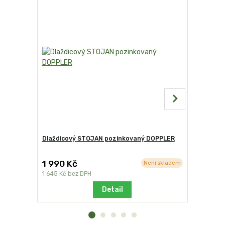
Dlaždicový STOJAN pozinkovaný DOPPLER
Sokl pods
kolečky bí
1 990 Kč
2 990 K
Není skladem
1 645 Kč
bez DPH
2 471 Kč
be
Detail