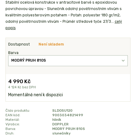
Stabilní ocelová konstrukce v antracitové barvě s epoxidovou
povrchovou úpravou - Slunečník odolný povětrnostním vlivům s
kvalitním polyesterovým potahem - Potah: polyester 180 gr/m2,
odolný povětrnostním vlivům - Průměr středové tyče: 27/3...
celý
popis
Dostupnost
Není skladem
Barva
4 990 Kč
4 124 Kč
bez DPH
Momentálně není k dispozici
Číslo produktu:
SLDOSU120
EAN kód:
9003034821499
Materiál:
hliník
Výrobce:
DOPPLER
Barva:
MODRÝ PRUH 810S
Druh:
slunečníky