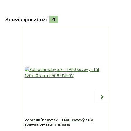
Související zboží
4
Zahradní nábytek - TAKO kovový stůl
Zahradní 
190x105 cm U508 UNIKOV
židle U00