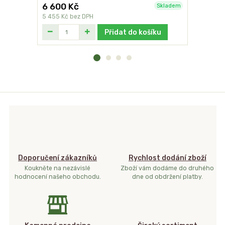
6 600 Kč
1 490 K
Skladem
5 455 Kč
bez DPH
1 231 Kč
be
Přidat do košíku
Doporučení zákazníků
Rychlost dodání zboží
Koukněte na nezávislé
Zboží vám dodáme do druhého
hodnocení našeho obchodu.
dne od obdržení platby.