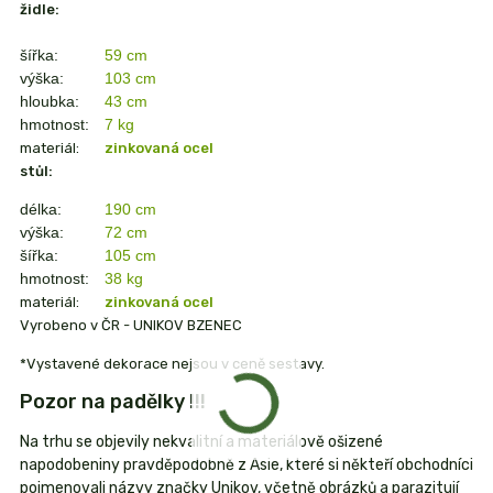
židle:
šířka:
59 cm
výška:
103 cm
hloubka:
43 cm
hmotnost:
7 kg
materiál:
zinkovaná ocel
stůl:
délka:
190 cm
výška:
72 cm
šířka:
105 cm
hmotnost:
38 kg
materiál:
zinkovaná ocel
Vyrobeno v ČR - UNIKOV BZENEC
*Vystavené dekorace nejsou v ceně sestavy.
Pozor na padělky !!!
Na trhu se objevily nekvalitní a materiálově ošizené
napodobeniny pravděpodobně z Asie, které si někteří obchodníci
pojmenovali názvy značky Unikov, včetně obrázků a parazitují