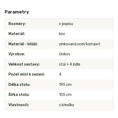
Parametry
Rozměry
v popisu
Materiál
kov
Materiál - bližší
zinkovaná ocel/komaxit
Výrobce
Unikov
Velikost sestavy
stůl + 4 židle
Počet míst k sezení
4
Délka stolu
195 cm
Šířka stolu
105 cm
Vlastnosti
s křesílky