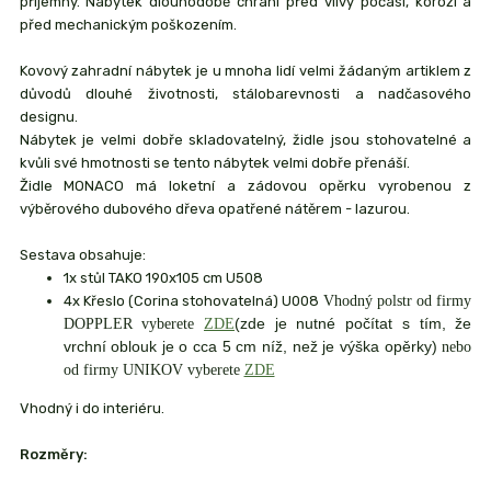
příjemný. Nábytek dlouhodobě chrání před vlivy počasí, korozí a
před mechanickým poškozením.
Kovový zahradní nábytek je u mnoha lidí velmi žádaným artiklem z
důvodů dlouhé životnosti, stálobarevnosti a nadčasového
designu.
Nábytek je velmi dobře skladovatelný, židle jsou stohovatelné a
kvůli své hmotnosti se tento nábytek velmi dobře přenáší.
Židle MONACO má loketní a zádovou opěrku vyrobenou z
výběrového dubového dřeva opatřené nátěrem - lazurou.
Sestava obsahuje:
1x stůl TAKO 190x105 cm U508
4x Křeslo (Corina stohovatelná) U008
Vhodný polstr od firmy
(zde je nutné počítat s tím, že
DOPPLER vyberete
ZDE
vrchní oblouk je o cca 5 cm níž, než je výška opěrky)
nebo
od firmy UNIKOV vyberete
ZDE
Vhodný i do interiéru.
Rozměry: