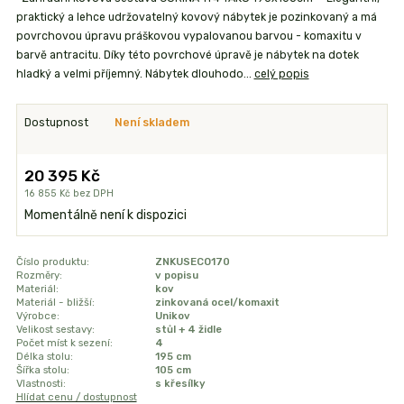
praktický a lehce udržovatelný kovový nábytek je pozinkovaný a má
povrchovou úpravu práškovou vypalovanou barvou - komaxitu v
barvě antracitu. Díky této povrchové úpravě je nábytek na dotek
hladký a velmi příjemný. Nábytek dlouhodo...
celý popis
Dostupnost
Není skladem
20 395 Kč
16 855 Kč
bez DPH
Momentálně není k dispozici
Číslo produktu:
ZNKUSECO170
Rozměry:
v popisu
Materiál:
kov
Materiál - bližší:
zinkovaná ocel/komaxit
Výrobce:
Unikov
Velikost sestavy:
stůl + 4 židle
Počet míst k sezení:
4
Délka stolu:
195 cm
Šířka stolu:
105 cm
Vlastnosti:
s křesílky
Hlídat cenu / dostupnost