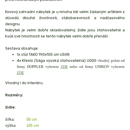
Kovový zahradní nábytek je u mnoha lidí velmi žádaným artiklem z
důvodů dlouhé životnosti, stálobarevnosti a nadčasového
designu.
Nábytek je velmi dobře skladovatelný, židle jsou stohovatelné a
kvůli své hmotnosti se tento nábytek velmi dobře přenáší.
Sestava obsahuje:
1x stůl TAKO 190x105 cm U508
4x Křeslo (Sága vysoká stohovatelná) U000
vhodný polstr od
firmy DOPPLER vyberete
ZDE
nebo od firmy UNIKOV vyberete
ZDE
Vhodný i do interiéru.
Rozměry:
židle:
šířka:
58 cm
výška:
105 cm