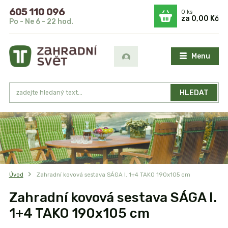
605 110 096
0
ks
za
0,00 Kč
Po - Ne 6 - 22 hod.
Menu
HLEDAT
Úvod
Zahradní kovová sestava SÁGA I. 1+4 TAKO 190x105 cm
Zahradní kovová sestava SÁGA I.
1+4 TAKO 190x105 cm