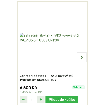
TOP produk
Akce
Zahradní nábytek - TAKO kovový stůl
Zahradní 
190x105 cm U508 UNIKOV
kovová ži
6 600 Kč
1 490 K
Skladem
5 455 Kč
bez DPH
1 231 Kč
be
Přidat do košíku