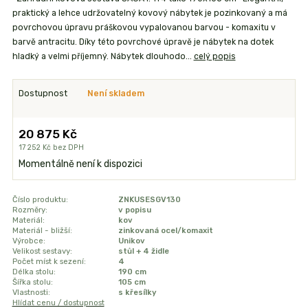
praktický a lehce udržovatelný kovový nábytek je pozinkovaný a má
povrchovou úpravu práškovou vypalovanou barvou - komaxitu v
barvě antracitu. Díky této povrchové úpravě je nábytek na dotek
hladký a velmi příjemný. Nábytek dlouhodo...
celý popis
Dostupnost
Není skladem
20 875 Kč
17 252 Kč
bez DPH
Momentálně není k dispozici
Číslo produktu:
ZNKUSESGV130
Rozměry:
v popisu
Materiál:
kov
Materiál - bližší:
zinkovaná ocel/komaxit
Výrobce:
Unikov
Velikost sestavy:
stůl + 4 židle
Počet míst k sezení:
4
Délka stolu:
190 cm
Šířka stolu:
105 cm
Vlastnosti:
s křesílky
Hlídat cenu / dostupnost