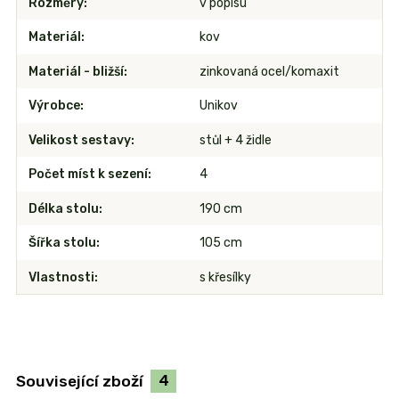
Rozměry
v popisu
Materiál
kov
Materiál - bližší
zinkovaná ocel/komaxit
Výrobce
Unikov
Velikost sestavy
stůl + 4 židle
Počet míst k sezení
4
Délka stolu
190 cm
Šířka stolu
105 cm
Vlastnosti
s křesílky
Související zboží
4