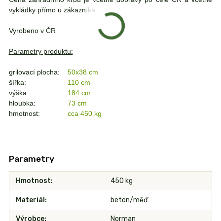
vykládky přímo u zákazníka.
Vyrobeno v ČR
Parametry produktu:
grilovací plocha:
50x38 cm
šířka:
110 cm
výška:
184 cm
hloubka:
73 cm
hmotnost:
cca 450 kg
Parametry
Hmotnost
450 kg
Materiál
beton/měď
Výrobce
Norman