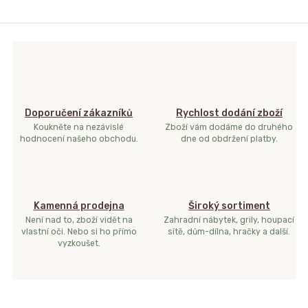
Doporučení zákazníků
Rychlost dodání zboží
Koukněte na nezávislé
Zboží vám dodáme do druhého
hodnocení našeho obchodu.
dne od obdržení platby.
Kamenná prodejna
Široký sortiment
Není nad to, zboží vidět na
Zahradní nábytek, grily, houpací
vlastní oči. Nebo si ho přímo
sítě, dům-dílna, hračky a další.
vyzkoušet.