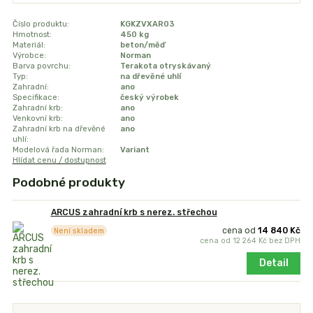
Číslo produktu:
KGKZVXAR03
Hmotnost:
450 kg
Materiál:
beton/měď
Výrobce:
Norman
Barva povrchu:
Terakota otryskávaný
Typ:
na dřevěné uhlí
Zahradní:
ano
Specifikace:
český výrobek
Zahradní krb:
ano
Venkovní krb:
ano
Zahradní krb na dřevěné
ano
uhlí:
Modelová řada Norman:
Variant
Hlídat cenu / dostupnost
Podobné produkty
ARCUS zahradní krb s nerez. střechou
cena od
14 840 Kč
Není skladem
cena od
12 264 Kč
bez DPH
Detail