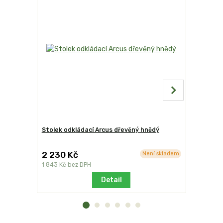
Stolek odkládací Arcus dřevěný hnědý
Ochranný 
2 230 Kč
1 036 K
Není skladem
1 843 Kč
bez DPH
856 Kč
bez
Detail