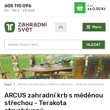
605 110 096
0
ks
za
0,00 Kč
Po - Ne 6 - 22 hod.
Menu
HLEDAT
Úvod
ARCUS zahradní krb s měděnou střechou - Terakota otryskávaný
ARCUS zahradní krb s měděnou
střechou - Terakota