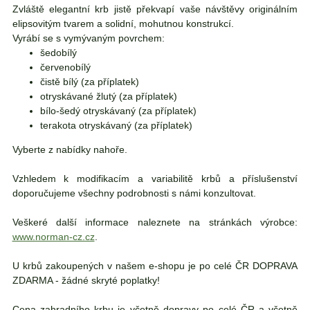
Zvláště elegantní krb jistě překvapí vaše návštěvy originálním
elipsovitým tvarem a solidní, mohutnou konstrukcí.
Vyrábí se s vymývaným povrchem:
šedobílý
červenobílý
čistě bílý (za příplatek)
otryskávané žlutý (za příplatek)
bílo-šedý otryskávaný (za příplatek)
terakota otryskávaný (za příplatek)
Vyberte z nabídky nahoře.
Vzhledem k modifikacím a variabilitě krbů a příslušenství
doporučujeme všechny podrobnosti s námi konzultovat.
Veškeré další informace naleznete na stránkách výrobce:
www.norman-cz.cz
.
U krbů zakoupených v našem e-shopu je po celé ČR DOPRAVA
ZDARMA - žádné skryté poplatky!
Cena zahradního krbu je včetně dopravy po celé ČR a včetně