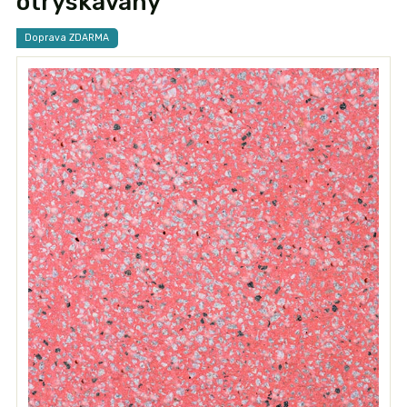
otryskávaný
Doprava ZDARMA