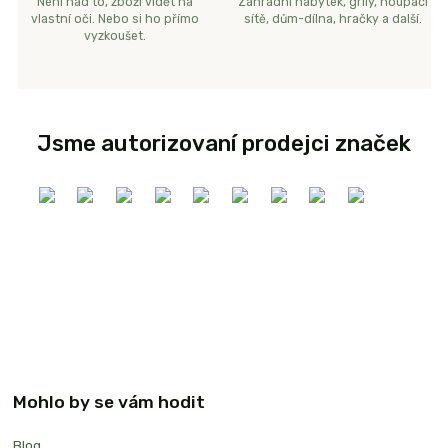
Není nad to, zboží vidět na
Zahradní nábytek, grily, houpací
vlastní oči. Nebo si ho přímo
sítě, dům-dílna, hračky a další.
vyzkoušet.
Jsme autorizovaní prodejci značek
Mohlo by se vám hodit
Blog