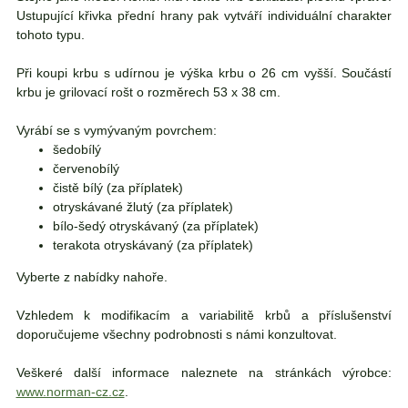
Ustupující křivka přední hrany pak vytváří individuální charakter
tohoto typu.
Při koupi krbu s udírnou je výška krbu o 26 cm vyšší. Součástí
krbu je grilovací rošt o rozměrech 53 x 38 cm.
Vyrábí se s vymývaným povrchem:
šedobílý
červenobílý
čistě bílý (za příplatek)
otryskávané žlutý (za příplatek)
bílo-šedý otryskávaný (za příplatek)
terakota otryskávaný (za příplatek)
Vyberte z nabídky nahoře.
Vzhledem k modifikacím a variabilitě krbů a příslušenství
doporučujeme všechny podrobnosti s námi konzultovat.
Veškeré další informace naleznete na stránkách výrobce:
www.norman-cz.cz
.