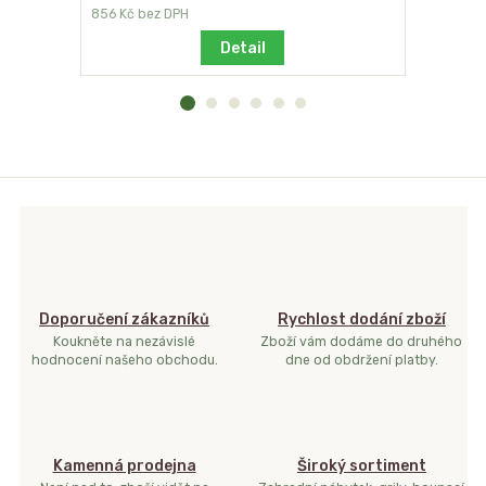
856 Kč
bez DPH
1 843 Kč
b
Detail
Doporučení zákazníků
Rychlost dodání zboží
Koukněte na nezávislé
Zboží vám dodáme do druhého
hodnocení našeho obchodu.
dne od obdržení platby.
Kamenná prodejna
Široký sortiment