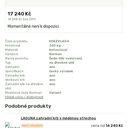
17 240 Kč
14 248 Kč
bez DPH
Momentálně není k dispozici
Číslo produktu:
KGKZVLA04
Hmotnost:
350 kg
Materiál:
beton/ocel
Výrobce:
Norman
Barva povrchu:
Šedo-bílý vymývaný
Typ:
na dřevěné uhlí
Zahradní:
ano
Specifikace:
český výrobek
Zahradní krb:
ano
Venkovní krb:
ano
Zahradní krb na dřevěné
ano
uhlí:
Modelová řada Norman:
Variant
Hlídat cenu / dostupnost
Podobné produkty
LAGUNA zahradní krb s měděnou střechou
cena od
16 240 Kč
Není skladem