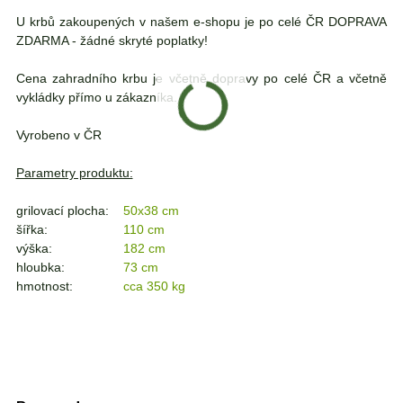
U krbů zakoupených v našem e-shopu je po celé ČR DOPRAVA
ZDARMA - žádné skryté poplatky!
Cena zahradního krbu je včetně dopravy po celé ČR a včetně
vykládky přímo u zákazníka.
Vyrobeno v ČR
Parametry produktu:
grilovací plocha:
50x38 cm
šířka:
110 cm
výška:
182 cm
hloubka:
73 cm
hmotnost:
cca 350 kg