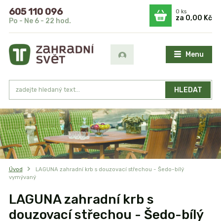
605 110 096
0
ks
za
0,00 Kč
Po - Ne 6 - 22 hod.
Menu
HLEDAT
Úvod
LAGUNA zahradní krb s douzovací střechou - Šedo-bílý
vymývaný
LAGUNA zahradní krb s
douzovací střechou - Šedo-bílý