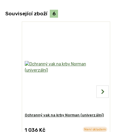
Související zboží
6
Ochranný vak na krby Norman (univerzální)
Stolek od
1 036 Kč
2 230 K
Není skladem