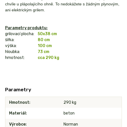
chvíle u plápolajícího ohně. To nedokážete s žádným plynovým,
ani elektrickým grilem.
Parametry produktu:
grilovací plocha:
50x38 cm
šířka:
80 cm
výška:
100 cm
hloubka:
73 cm
hmotnost:
cca 290 kg
Parametry
Hmotnost
290 kg
Materiál
beton
Výrobce
Norman