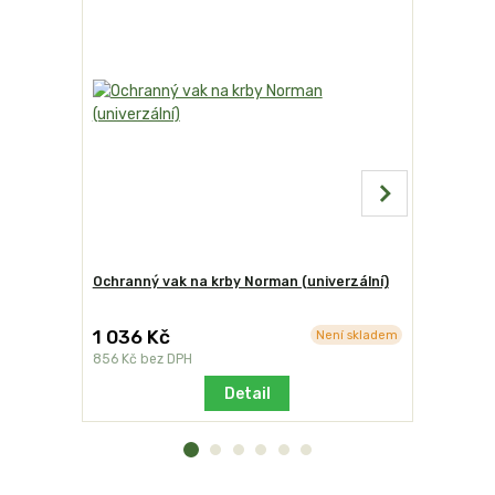
Ochranný vak na krby Norman (univerzální)
Grilovací 
dvoudílná
1 036 Kč
1 972 K
Není skladem
856 Kč
bez DPH
1 630 Kč
b
Detail