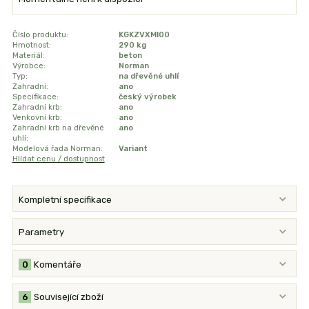
Číslo produktu:
KGKZVXMI00
Hmotnost:
290 kg
Materiál:
beton
Výrobce:
Norman
Typ:
na dřevěné uhlí
Zahradní:
ano
Specifikace:
český výrobek
Zahradní krb:
ano
Venkovní krb:
ano
Zahradní krb na dřevěné
ano
uhlí:
Modelová řada Norman:
Variant
Hlídat cenu / dostupnost
Kompletní specifikace
Parametry
0
Komentáře
6
Související zboží