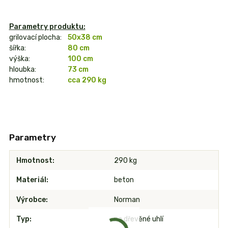
Parametry produktu:
grilovací plocha:
50x38 cm
šířka:
80 cm
výška:
100 cm
hloubka:
73 cm
hmotnost:
cca 290 kg
Parametry
Hmotnost
290 kg
Materiál
beton
Výrobce
Norman
Typ
na dřevěné uhlí