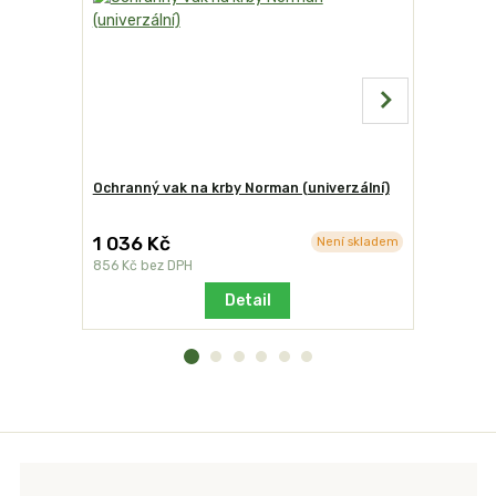
Ochranný vak na krby Norman (univerzální)
Grilovací 
dvoudílná
1 036 Kč
1 972 K
Není skladem
856 Kč
bez DPH
1 630 Kč
b
Detail