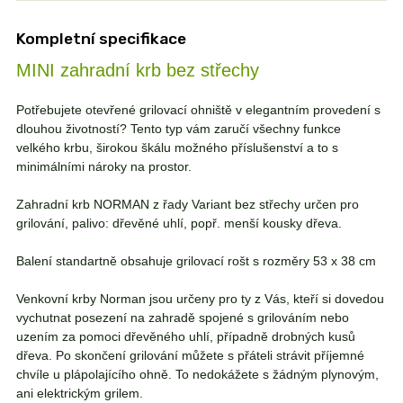
Kompletní specifikace
MINI zahradní krb bez střechy
Potřebujete otevřené grilovací ohniště v elegantním provedení s
dlouhou životností? Tento typ vám zaručí všechny funkce
velkého krbu, širokou škálu možného příslušenství a to s
minimálními nároky na prostor.
Zahradní krb NORMAN z řady Variant bez střechy určen pro
grilování, palivo: dřevěné uhlí, popř. menší kousky dřeva.
Balení standartně obsahuje grilovací rošt s rozměry 53 x 38 cm
Venkovní krby Norman jsou určeny pro ty z Vás, kteří si dovedou
vychutnat posezení na zahradě spojené s grilováním nebo
uzením za pomoci dřevěného uhlí, případně drobných kusů
dřeva. Po skončení grilování můžete s přáteli strávit příjemné
chvíle u plápolajícího ohně. To nedokážete s žádným plynovým,
ani elektrickým grilem.