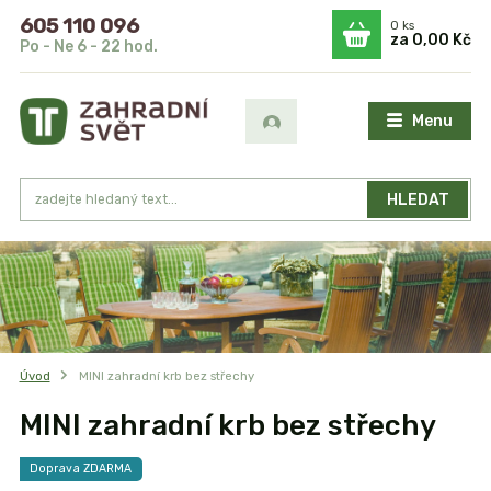
605 110 096
0
ks
za
0,00 Kč
Po - Ne 6 - 22 hod.
Menu
HLEDAT
Úvod
MINI zahradní krb bez střechy
MINI zahradní krb bez střechy
Doprava ZDARMA