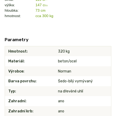
výška:
147 cm
hloubka:
73 cm
hmotnost:
cca 300 kg
Parametry
Hmotnost
320 kg
Materiál
beton/ocel
Výrobce
Norman
Barva povrchu
Šedo-bílý vymývaný
Typ
na dřevěné uhlí
Zahradní
ano
Zahradní krb
ano