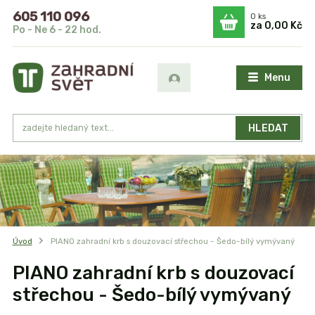
605 110 096
0
ks
za
0,00 Kč
Po - Ne 6 - 22 hod.
Menu
HLEDAT
Úvod
PIANO zahradní krb s douzovací střechou - Šedo-bílý vymývaný
PIANO zahradní krb s douzovací
střechou - Šedo-bílý vymývaný