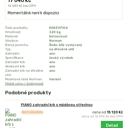
17 040 Kč
14 083 Kč
bez DPH
Momentálně není k dispozici
Číslo produktu:
KGKZVPI04
Hmotnost:
320 kg
Materiál:
beton/ocel
Výrobce:
Norman
Barva povrchu:
Šedo-bílý vymývaný
Typ:
na dřevěné uhlí
Zahradní:
ano
Specifikace:
český výrobek
Zahradní krb:
ano
Venkovní krb:
ano
Zahradní krb na dřevěné
ano
uhlí:
Modelová řada Norman:
Variant
Hlídat cenu / dostupnost
Podobné produkty
PIANO zahradní krb s měděnou střechou
cena od
15 120 Kč
Není skladem
cena od
12 496 Kč
bez DPH
Detail