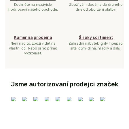
Koukněte na nezávislé
Zboží vám dodáme do druhého
hodnocení našeho obchodu.
dne od obdržení platby.
Kamenná prodejna
Široký sortiment
Není nad to, zboží vidět na
Zahradní nábytek, grily, houpací
vlastní oči. Nebo si ho přímo
sítě, dům-dílna, hračky a další.
vyzkoušet.
Jsme autorizovaní prodejci značek