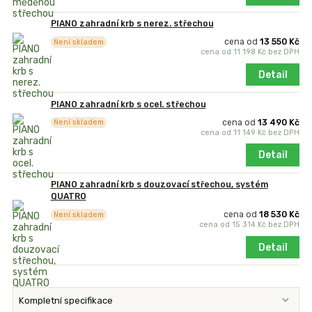
PIANO zahradní krb s nerez. střechou
cena od
13 550 Kč
Není skladem
cena od
11 198 Kč
bez DPH
Detail
PIANO zahradní krb s ocel. střechou
cena od
13 490 Kč
Není skladem
cena od
11 149 Kč
bez DPH
Detail
PIANO zahradní krb s douzovací střechou, systém
QUATRO
cena od
18 530 Kč
Není skladem
cena od
15 314 Kč
bez DPH
Detail
Kompletní specifikace