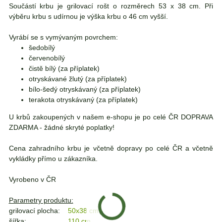
Součástí krbu je grilovací rošt o rozměrech 53 x 38 cm. Při
výběru krbu s udírnou je výška krbu o 46 cm vyšší.
Vyrábí se s vymývaným povrchem:
šedobílý
červenobílý
čistě bílý (za příplatek)
otryskávané žlutý (za příplatek)
bílo-šedý otryskávaný (za příplatek)
terakota otryskávaný (
za příplatek)
U krbů zakoupených v našem e-shopu je po celé ČR DOPRAVA
ZDARMA - žádné skryté poplatky!
Cena zahradního krbu je včetně dopravy po celé ČR a včetně
vykládky přímo u zákazníka.
Vyrobeno v ČR
Parametry produktu:
grilovací plocha:
50x38 cm
šířka:
110 cm