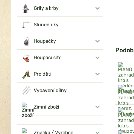
Grily a krby
Slunečníky
Houpačky
Podob
Houpací sítě
Pro děti
Vybavení dílny
Zimní zboží
Značka / Výrobce