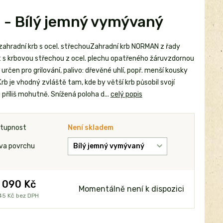
u - Bílý jemný vymývaný
zahradní krb s ocel. střechouZahradní krb NORMAN z řady
t s krbovou střechou z ocel. plechu opatřeného žáruvzdornou
určen pro grilování, palivo: dřevěné uhlí, popř. menší kousky
rb je vhodný zvláště tam, kde by větší krb působil svojí
příliš mohutně. Snížená poloha d...
celý popis
tupnost
Není skladem
va povrchu
 090 Kč
Momentálně není k dispozici
45 Kč
bez DPH