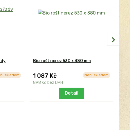
ady
Bio rošt nerez 530 x 380 mm
Koš
1 087 Kč
59
ní skladem
Není skladem
898 Kč
bez DPH
488
Detail