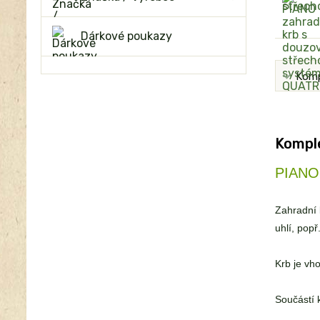
Dárkové poukazy
Komp
Komple
PIANO 
Zahradní 
uhlí, pop
Krb je vh
Součástí k