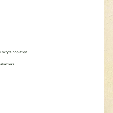
skryté poplatky!
zákazníka.