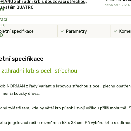
PIANO zahradní krb s douzovací střechou,
cena od
15 314
systém QUATRO
letní specifikace
Parametry
Kome
tní specifikace
zahradní krb s ocel. střechou
krb NORMAN z řady Variant s krbovou střechou z ocel. plechu opatřené
ř. menší kousky dřeva.
odný zvláště tam, kde by větší krb působil svojí výškou příliš mohutně
rbu je grilovací rošt o rozměrech 53 x 38 cm. Při výběru krbu s udírno