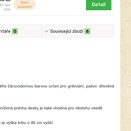
Není
Detail
 Kč
bez
skladem
DPH
ntáře
0
Související zboží
6
ho žáruvzdornou barvou určen pro grilování, palivo: dřevěné
. Snížená poloha desky je také vhodná pro obsluhu vsedě.
u je výška krbu o 46 cm vyšší.