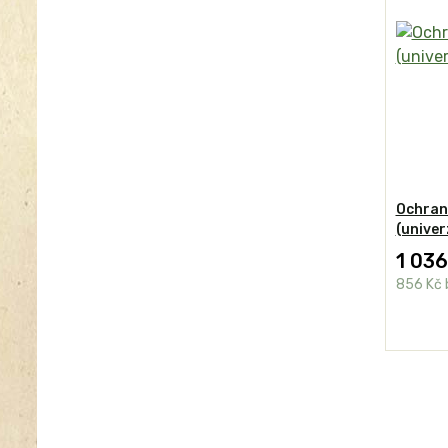
Ochran
(univer
1 036
856 Kč