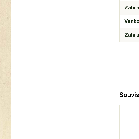
Zahra
Venko
Zahra
Souvis