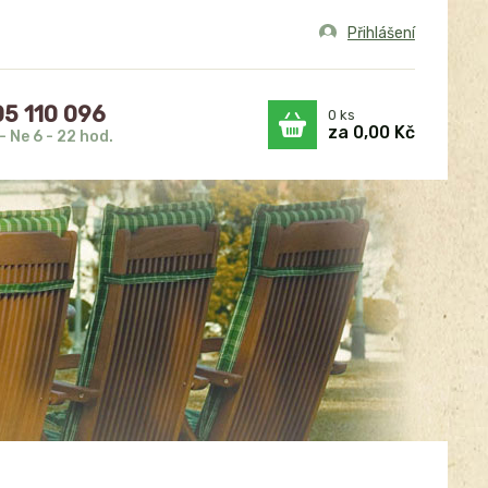
Přihlášení
5 110 096
0
ks
za
0,00 Kč
- Ne 6 - 22 hod.