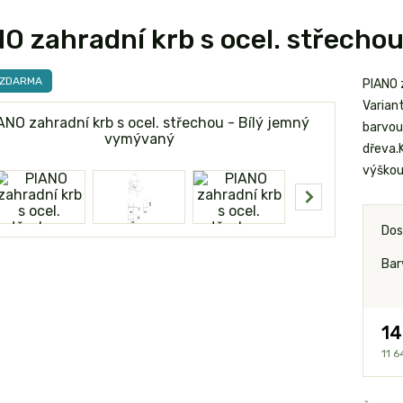
O zahradní krb s ocel. střecho
 ZDARMA
PIANO 
Varian
barvou 
dřeva.K
výškou 
Dos
Bar
14
11 6