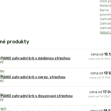
Číslo p
Materiá
Barva
povrch
Zahrad
Zahradn
Zahradn
Hlídat 
né produkty
cena od
15 
PIANO zahradní krb s měděnou střechou
cena od
12 496
cena od
13 5
PIANO zahradní krb s nerez. střechou
cena od
11 198
cena od
17 0
PIANO zahradní krb s douzovací střechou
cena od
14 083
cena od
18 5