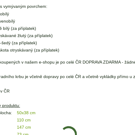
e s vymývaným povrchem:
obílý
venobílý
ě bílý (za příplatek)
yskávané žlutý (za příplatek)
o-šedý (za příplatek)
akota otryskávaný (za příplatek)
koupených v našem e-shopu je po celé ČR DOPRAVA ZDARMA - žádné 
adního krbu je včetně dopravy po celé ČR a včetně vykládky přímo u 
 v ČR
 produktu:
plocha:
50x38 cm
110 cm
147 cm
73 cm