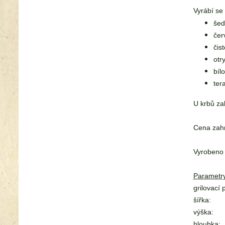
Vyrábí s
šed
čer
čist
otr
bíl
ter
U krbů za
Cena zahr
Vyrobeno
Parametry
grilovací 
šířka:
výška:
hloubka: