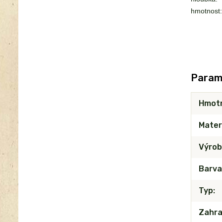
hmotnost:
Param
Hmot
Mater
Výrob
Barva
Typ
Zahra