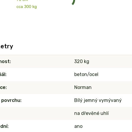
cca 300 kg
etry
nost
320 kg
iál
beton/ocel
ce
Norman
 povrchu
Bílý jemný vymývaný
na dřevěné uhlí
dní
ano