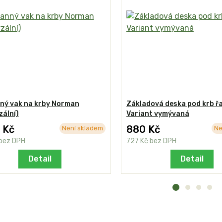
ný vak na krby Norman
Základová deska pod krb ř
zální)
Variant vymývaná
 Kč
880 Kč
Není skladem
Ne
bez DPH
727 Kč
bez DPH
Detail
Detail