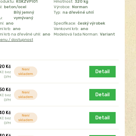
roduktu:
KGKZVPI01
Hmotnost:
320 kg
l:
beton/ocel
Výrobce:
Norman
Bílý jemný
Typ:
na dřevěné uhlí
u:
vymývaný
ní:
ano
Specifikace:
český výrobek
í krb:
ano
Venkovní krb:
ano
í krb na dřevěné uhlí:
ano
Modelová řada Norman:
Variant
cenu / dostupnost
120 Kč
Není
Detail
 Kč
bez
skladem
DPH
50 Kč
Není
Detail
 Kč
bez
skladem
DPH
40 Kč
Není
Detail
 Kč
bez
skladem
DPH
30 Kč