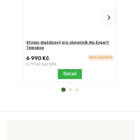
Stojan dlaždicový pro slunečník Alu Expert
Montážní 
Teleskop
Doppler
6 990 Kč
6 350 K
Není skladem
5 777 Kč
bez DPH
5 248 Kč
b
Detail